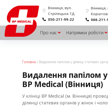
Вінниця, вул.
Вінниця, 
Стрілецька 7Д
Коріатов
050-211-99-22
066-211-
Про нас
Напрямки роботи
Головна
»
Видалення папілом у ділянці статевих орган
Видалення папілом у 
BP Medical (Вінниця)
У клініці BP Medical (м. Вінниця) пров
ділянці статевих органів у жінок і чол