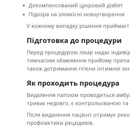
Декомпенсований цукровий діабет
Підозра на злоякісні новоутворення
У кожному випадку рішення приймаєтьс
Підготовка до процедури
Перед процедурою лікар надає індиві
тимчасове обмеження прийому препара
також дотримання гігієни інтимної зо
Як проходить процедура
Видалення папілом проводиться амбул
триває недовго, є контрольованою та
Після видалення пацієнт отримує реко
профілактики рецидивів.