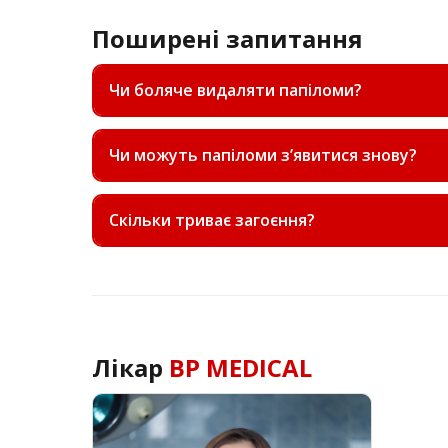
Поширені запитання
Чи боляче видаляти папіломи?
Чи можуть папіломи з’явитися знову?
Скільки триває загоєння?
Лікар
BP MEDICAL