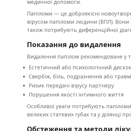
медичної допомоги.
Папіломи — це доброякісні новоутвор
вірусом папіломи людини (ВПЛ). Вони 
також потребують диференційної діа
Показання до видалення
Видалення папілом рекомендоване у т
Естетичний або психологічний диско
Свербіж, біль, подразнення або трав
Ризик передачі вірусу партнеру
Порушення якості інтимного життя
Особливої уваги потребують папіломи, 
великих статевих губах та у ділянці п
Обстеження та методи лік