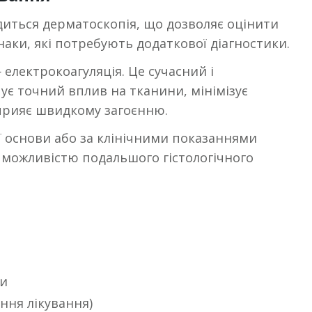
иться дерматоскопія, що дозволяє оцінити
аки, які потребують додаткової діагностики.
електрокоагуляція. Це сучасний і
ує точний вплив на тканини, мінімізує
прияє швидкому загоєнню.
ї основи або за клінічними показаннями
з можливістю подальшого гістологічного
си
ння лікування)