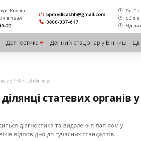
вул. Князів
Пн-Пт 
bpmedical.hh@gmail.com
ичів 168A
Сб з 9
0800-337-617
99-22
Нд ви
Діагностика
Денний стаціонар у Вінниці
Ці
ів у BP Medical (Вінниця)
ділянці статевих органів у
одиться діагностика та видалення папілом у
овіків відповідно до сучасних стандартів