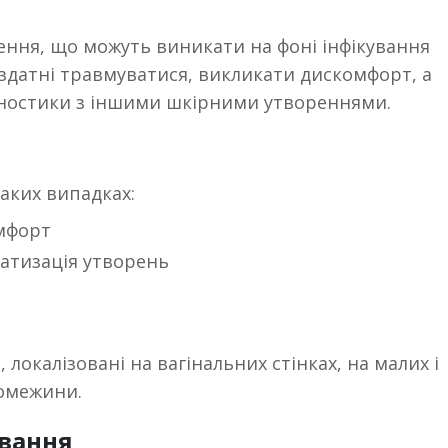
ення, що можуть виникати на фоні інфікування
здатні травмуватися, викликати дискомфорт, а
гностики з іншими шкірними утвореннями.
аких випадках:
мфорт
матизація утворень
локалізовані на вагінальних стінках, на малих і
ромежини.
ування