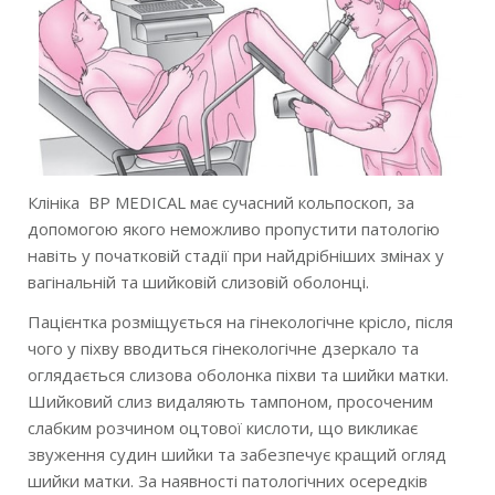
Клініка BP MEDICAL має сучасний кольпоскоп, за
допомогою якого неможливо пропустити патологію
навіть у початковій стадії при найдрібніших змінах у
вагінальній та шийковій слизовій оболонці.
Пацієнтка розміщується на гінекологічне крісло, після
чого у піхву вводиться гінекологічне дзеркало та
оглядається слизова оболонка піхви та шийки матки.
Шийковий слиз видаляють тампоном, просоченим
слабким розчином оцтової кислоти, що викликає
звуження судин шийки та забезпечує кращий огляд
шийки матки. За наявності патологічних осередків