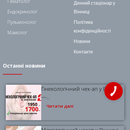
Гематолог
Денний стаціонар у
Ендокринолог
Вінниці
Пульмонолог
Політика
конфіденційності
Мамолог
Новини
Контакти
Останні новини
Гінекологічний чек-ап у Вінниці
—...
Читати далі
Мамологічний чекап у Вінниці