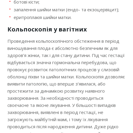
ботові кісти;
запалення шийки матки (ендо- та екзоцервіцит);
еритроплакія шийки матки.
Кольпоскопія у вагітних
Проведення кольпоскопічного обстеження в період
виношування плода є абсолютно безпечним як для
здоров’я жінки, так і для стану дитини. Під час гестації
відбувається значна гормональна перебудова, що
провокує розвиток патологічних процесів у слизовій
оболонці піхви та шийки матки. Кольпоскопія дозволяє
виявити патологію, що вперше з’явилася, або
простежити за динамікою розвитку наявного
захворювання. За необхідності проводиться
своєчасне та якісне лікування. У більшості випадків
захворювання, виявлені в період гестації, не
загрожують майбутній мамі, і тому їх лікування
проводиться після народження дитини. Дуже рідко