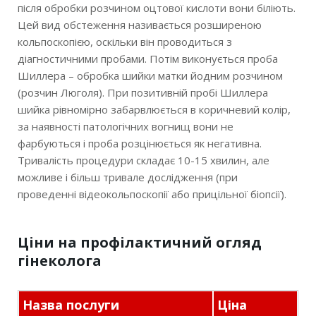
після обробки розчином оцтової кислоти вони біліють.
Цей вид обстеження називається розширеною
кольпоскопією, оскільки він проводиться з
діагностичними пробами. Потім виконується проба
Шиллера – обробка шийки матки йодним розчином
(розчин Люголя). При позитивній пробі Шиллера
шийка рівномірно забарвлюється в коричневий колір,
за наявності патологічних вогнищ вони не
фарбуються і проба розцінюється як негативна.
Тривалість процедури складає 10-15 хвилин, але
можливе і більш тривале дослідження (при
проведенні відеокольпоскопії або прицільної біопсії).
Ціни на профілактичний огляд
гінеколога
Назва послуги
Ціна