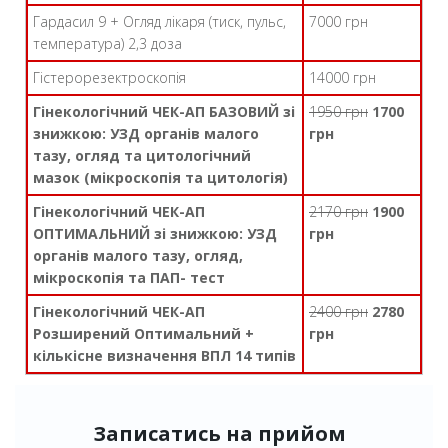
Гардасил 9 + Огляд лікаря (тиск, пульс,
7000 грн
температура) 2,3 доза
Гістерорезектроскопія
14000 грн
Гінекологічний ЧЕК-АП БАЗОВИЙ зі
1950 грн
1700
знижкою: УЗД органів малого
грн
тазу, огляд та цитологічний
мазок (мікроскопія та цитологія)
Гінекологічний ЧЕК-АП
2170 грн
1900
ОПТИМАЛЬНИЙ зі знижкою: УЗД
грн
органів малого тазу, огляд,
мікроскопія та ПАП- тест
Гінекологічний ЧЕК-АП
2400 грн
2780
Розширений Оптимальний +
грн
кількісне визначення ВПЛ 14 типів
Записатись на прийом