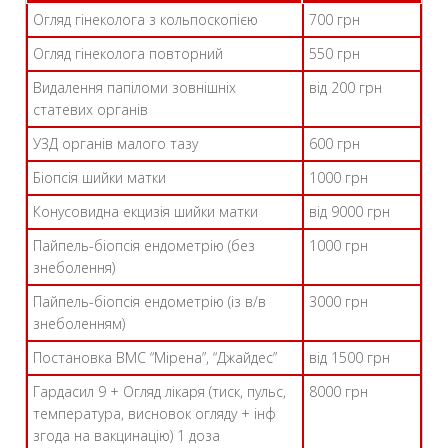
Огляд гінеколога з кольпоскопією
700 грн
Огляд гінеколога повторний
550 грн
Видалення папіломи зовнішніх
від 200 грн
статевих органів
УЗД органів малого тазу
600 грн
Біопсія шийки матки
1000 грн
Конусовидна екцизія шийки матки
від 9000 грн
Пайпель-біопсія ендометрію (без
1000 грн
знеболення)
Пайпель-біопсія ендометрію (із в/в
3000 грн
знеболенням)
Постановка ВМС “Мірена”, “Джайдес”
від 1500 грн
Гардасил 9 + Огляд лікаря (тиск, пульс,
8000 грн
температура, висновок огляду + інф
згода на вакцинацію) 1 доза