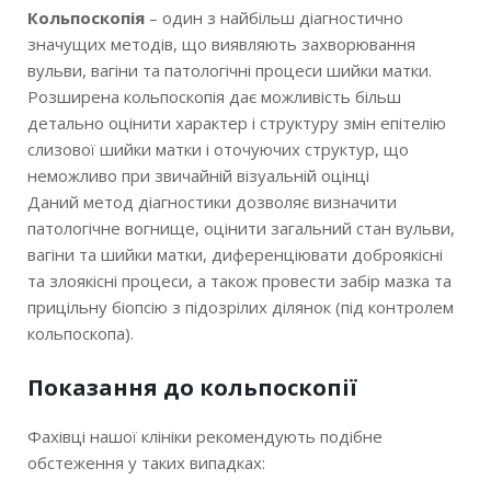
Кольпоскопія
– один з найбільш діагностично
Денний стаціонар у Вінниці
значущих методів, що виявляють захворювання
вульви, вагіни та патологічні процеси шийки матки.
Ціни послуг
Розширена кольпоскопія дає можливість більш
детально оцінити характер і структуру змін епітелію
слизової шийки матки і оточуючих структур, що
Новини
неможливо при звичайній візуальній оцінці
Даний метод діагностики дозволяє визначити
Контакти
патологічне вогнище, оцінити загальний стан вульви,
вагіни та шийки матки, диференціювати доброякісні
та злоякісні процеси, а також провести забір мазка та
прицільну біопсію з підозрілих ділянок (під контролем
кольпоскопа).
Показання до кольпоскопії
Фахівці нашої клініки рекомендують подібне
обстеження у таких випадках: