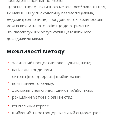
проведення прицільної біопсії;
щорічно з профілактичною метою, особливо жінкам,
які мають іншу гінекологічну патологію (міома,
ендометріоз та інше) – за допомогою кольпоскопії
можна виявити патологію ще до отримання
неблагополучних результатів цитологічного
дослідження мазка.
Можливості методу
злоякісний процес слизової вульви, піхви;
папіломи, кондиломи;
ектопія (псевдоерозія) шийки матки;
поліп шийного каналу;
дисплазія, лейкоплакія шийки та/або піхви;
рак шийки матки на ранній стадії;
генітальний герпес;
шийковий та ретроцервікальний ендометріоз;