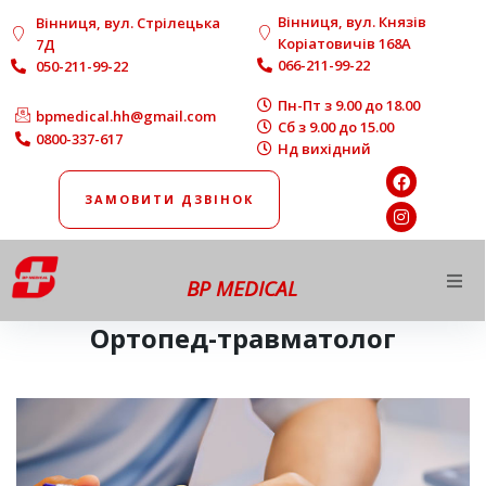
Вінниця, вул. Князів
Вінниця, вул. Стрілецька
Коріатовичів 168A
7Д
066-211-99-22
050-211-99-22
Пн-Пт з 9.00 до 18.00
bpmedical.hh@gmail.com
Сб з 9.00 до 15.00
0800-337-617
Нд вихідний
ЗАМОВИТИ ДЗВІНОК
BP MEDICAL
Про нас
Ортопед-травматолог
Напрямки роботи
Діагностика