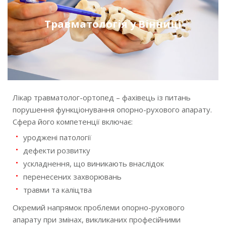
Денний стаціонар у Вінниці
Травматологія у Вінниці
Ціни послуг
Новини
Лікар травматолог-ортопед – фахівець із питань
Контакти
порушення функціонування опорно-рухового апарату.
Сфера його компетенції включає:
уроджені патології
дефекти розвитку
ускладнення, що виникають внаслідок
перенесених захворювань
травми та каліцтва
Окремий напрямок проблеми опорно-рухового
апарату при змінах, викликаних професійними