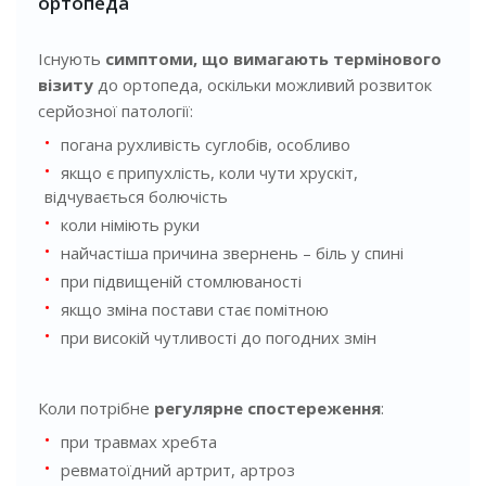
ортопеда
Існують
симптоми, що вимагають термінового
візиту
до ортопеда, оскільки можливий розвиток
серйозної патології:
погана рухливість суглобів, особливо
якщо є припухлість, коли чути хрускіт,
відчувається болючість
коли німіють руки
найчастіша причина звернень – біль у спині
при підвищеній стомлюваності
якщо зміна постави стає помітною
при високій чутливості до погодних змін
Коли потрібне
регулярне спостереження
:
при травмах хребта
ревматоїдний артрит, артроз