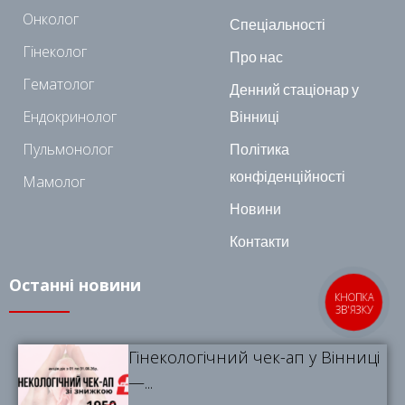
Онколог
Спеціальності
Гінеколог
Про нас
Гематолог
Денний стаціонар у
Ендокринолог
Вінниці
Пульмонолог
Політика
конфіденційності
Мамолог
Новини
Контакти
Останні новини
КНОПКА
ЗВ'ЯЗКУ
Гінекологічний чек-ап у Вінниці
—...