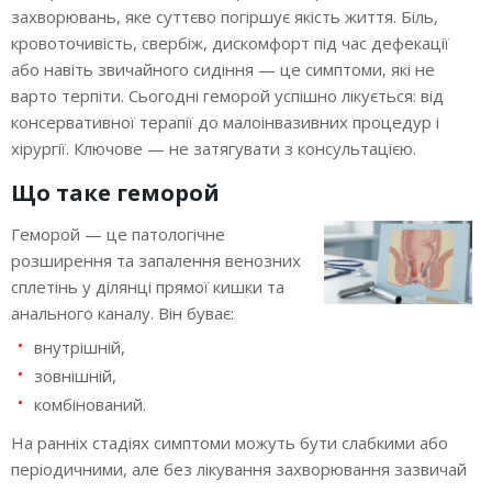
захворювань, яке суттєво погіршує якість життя. Біль,
Денний стаціонар у Вінниці
кровоточивість, свербіж, дискомфорт під час дефекації
або навіть звичайного сидіння — це симптоми, які не
варто терпіти. Сьогодні геморой успішно лікується: від
Ціни послуг
консервативної терапії до малоінвазивних процедур і
хірургії. Ключове — не затягувати з консультацією.
Новини
Що таке геморой
Контакти
Геморой — це патологічне
розширення та запалення венозних
сплетінь у ділянці прямої кишки та
анального каналу. Він буває:
внутрішній,
зовнішній,
комбінований.
На ранніх стадіях симптоми можуть бути слабкими або
періодичними, але без лікування захворювання зазвичай