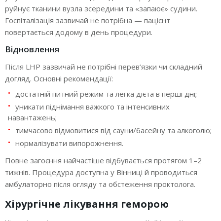
руйнує тканини вузла зсередини та «запаює» судини.
Госпіталізація зазвичай не потрібна — пацієнт
повертається додому в день процедури.
Відновлення
Після LHP зазвичай не потрібні перев’язки чи складний
догляд. Основні рекомендації:
достатній питний режим та легка дієта в перші дні;
уникати піднімання важкого та інтенсивних
навантажень;
тимчасово відмовитися від сауни/басейну та алкоголю;
нормалізувати випорожнення.
Повне загоєння найчастіше відбувається протягом 1–2
тижнів. Процедура доступна у Вінниці й проводиться
амбулаторно після огляду та обстеження проктолога.
Хірургічне лікування геморою