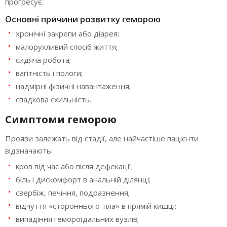
прогресує.
Основні причини розвитку геморою
хронічні закрепи або діарея;
малорухливий спосіб життя;
сидяча робота;
вагітність і пологи;
надмірні фізичні навантаження;
спадкова схильність.
Симптоми геморою
Прояви залежать від стадії, але найчастіше пацієнти
відзначають:
кров під час або після дефекації;
біль і дискомфорт в анальній ділянці;
свербіж, печіння, подразнення;
відчуття «стороннього тіла» в прямій кишці;
випадіння гемороїдальних вузлів;