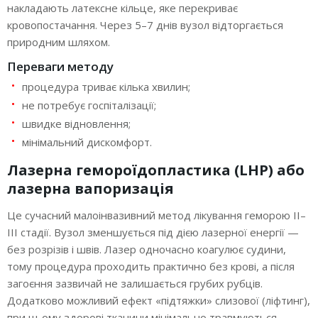
накладають латексне кільце, яке перекриває
кровопостачання. Через 5–7 днів вузол відторгається
природним шляхом.
Переваги методу
процедура триває кілька хвилин;
не потребує госпіталізації;
швидке відновлення;
мінімальний дискомфорт.
Лазерна гемороїдопластика (LHP) або
лазерна вапоризація
Це сучасний малоінвазивний метод лікування геморою II–
III стадії. Вузол зменшується під дією лазерної енергії —
без розрізів і швів. Лазер одночасно коагулює судини,
тому процедура проходить практично без крові, а після
загоєння зазвичай не залишається грубих рубців.
Додатково можливий ефект «підтяжки» слизової (ліфтинг),
при цьому здорові тканини мінімально травмуються.