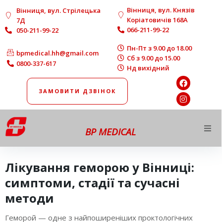
Вінниця, вул. Князів
Вінниця, вул. Стрілецька
Коріатовичів 168A
7Д
066-211-99-22
050-211-99-22
Пн-Пт з 9.00 до 18.00
bpmedical.hh@gmail.com
Сб з 9.00 до 15.00
0800-337-617
Нд вихідний
ЗАМОВИТИ ДЗВІНОК
BP MEDICAL
Про нас
Лікування геморою у Вінниці:
Напрямки роботи
симптоми, стадії та сучасні
методи
Діагностика
Геморой — одне з найпоширеніших проктологічних