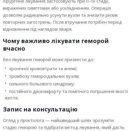
Хірургічне лікування застосовують при II–IV стадії,
виражених симптомах або ускладненнях. Операція
дозволяє радикально усунути вузли та знизити ризик
повторних загострень. Після втручання потрібен період
відновлення під наглядом лікаря.
Чому важливо лікувати геморой
вчасно
Без лікування геморой може призвести до:
хронічної крововтрати та анемії;
тромбозу гемороїдальних вузлів;
сильного больового синдрому;
постійного дискомфорту та помітного погіршення якості
життя.
Запис на консультацію
Огляд у проктолога — найшвидший шлях зрозуміти
стадію геморою та підібрати метод лікування, який дасть