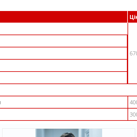
Ці
67
я
40
30