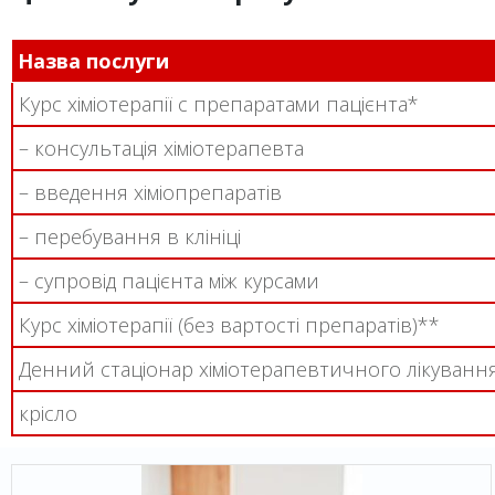
Назва послуги
Курс хіміотерапії с препаратами пацієнта*
– консультація хіміотерапевта
– введення хіміопрепаратів
– перебування в клініці
– супровід пацієнта між курсами
Курс хіміотерапії (без вартості препаратів)**
Денний стаціонар хіміотерапевтичного лікуванн
крісло