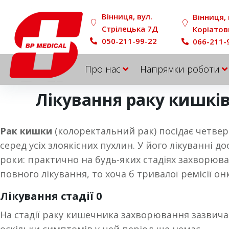
Вінниця, вул.
Вінниця, 
Стрілецька 7Д
Коріатов
050-211-99-22
066-211-
Про нас
Напрямки роботи
Лікування раку кишків
Рак кишки
(колоректальний рак) посідає четверт
серед усіх злоякісних пухлин. У його лікуванні до
роки: практично на будь-яких стадіях захворюв
повного лікування, то хоча б тривалої ремісії он
Лікування стадії 0
На стадії раку кишечника захворювання зазвичай