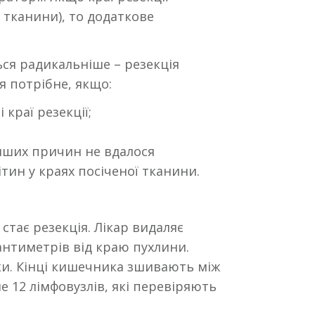
 тканини), то додаткове
ься радикальніше – резекція
я потрібне, якщо:
краї резекції;
інших причин не вдалося
тин у краях посіченої тканини.
стає резекція. Лікар видаляє
антиметрів від краю пухлини.
шки. Кінці кишечника зшивають між
е 12 лімфовузлів, які перевіряють