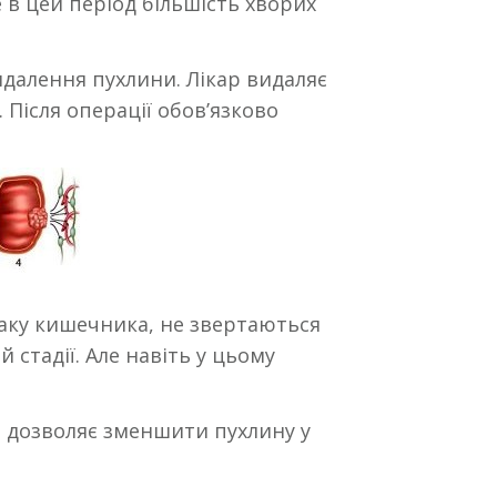
 в цей період більшість хворих
идалення пухлини. Лікар видаляє
 Після операції обов’язково
раку кишечника, не звертаються
й стадії. Але навіть у цьому
на дозволяє зменшити пухлину у