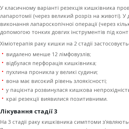
У класичному варіанті резекція кишківника пр
лапаротомії (через великий розріз на животі). У
виконання лапароскопічної операції (через кіль
допомогою тонких довгих інструментів під конт
Хіміотерапія раку кишки на 2 стадії застосовуєть
видалено менше 12 лімфовузлів;
відбулася перфорація кишківника;
пухлина проникла у великі судини;
вона має високий рівень злоякісності;
у пацієнта розвинулася кишкова непрохідніст
краї резекції виявилися позитивними.
Лікування стадії 3
На 3 стадії раку кишківника симптоми з’являютьс