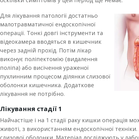
оскільки симптомів у цей період ще немає.
Для лікування патології достатньо
малотравматичної ендоскопічної
операції. Тонкі довгі інструменти та
відеокамера вводяться в кишечник
через задній прохід. Потім лікар
виконує поліпектомію (видалення
поліпа) або висічення ураженої
пухлинним процесом ділянки слизової
оболонки кишечника. Додаткове
лікування не потрібно.
Лікування стадії 1
Найчастіше і на 1 стадії раку кишки операція мо
животі, з використанням ендоскопічної техніки. 
слизової оболонки. Матеріал досліджують у лабор