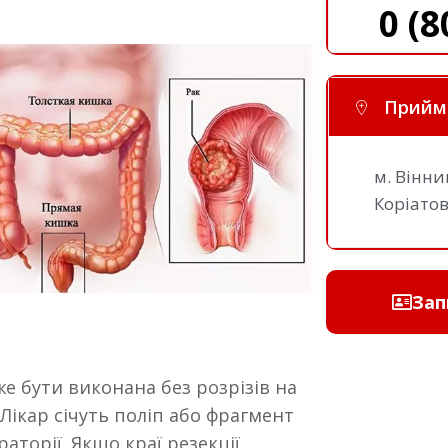
0 (8
Прийм
м. Вінни
Коріато
Зап
же бути виконана без розрізів на
Лікар січуть поліп або фрагмент
аторії. Якщо краї резекції