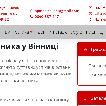
вул. Князів
Пн-Пт 
bpmedical.hh@gmail.com
ичів 168A
Сб з 9
0800-337-617
99-22
Нд ви
Діагностика
Денний стаціонар у Вінниці
Ці
ника у Вінниці
Графік
е місце у світі за поширеністю
Понеділок
сягнуто суттєвих успіхів в останні
ання вдається домогтися якщо не
Неділя: 
кології кишечника.
Зател
 виявляється під час скринінгу,