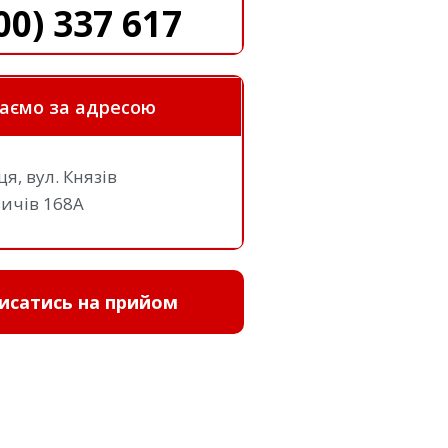
00) 337 617
аємо за адресою
ця, вул. Князів
вичів 168A
исатись на прийом