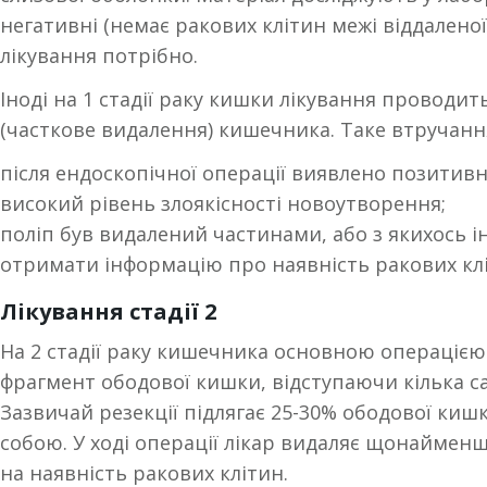
негативні (немає ракових клітин межі віддаленої
лікування потрібно.
Іноді на 1 стадії раку кишки лікування проводит
(часткове видалення) кишечника. Таке втручанн
після ендоскопічної операції виявлено позитивні 
високий рівень злоякісності новоутворення;
поліп був видалений частинами, або з якихось 
отримати інформацію про наявність ракових клі
Лікування стадії 2
На 2 стадії раку кишечника основною операцією 
фрагмент ободової кишки, відступаючи кілька с
Зазвичай резекції підлягає 25-30% ободової ки
собою. У ході операції лікар видаляє щонайменш
на наявність ракових клітин.