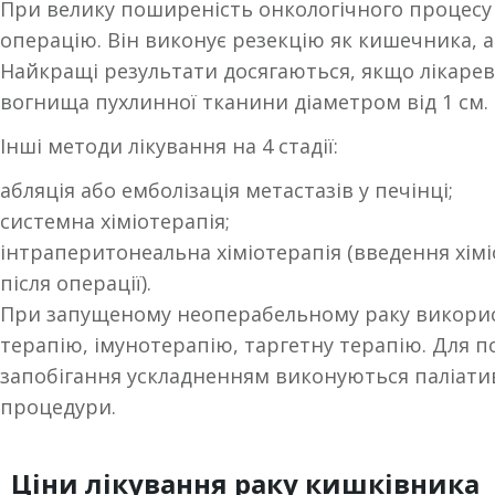
При велику поширеність онкологічного процесу
операцію. Він виконує резекцію як кишечника, а
Найкращі результати досягаються, якщо лікарев
вогнища пухлинної тканини діаметром від 1 см.
Інші методи лікування на 4 стадії:
абляція або емболізація метастазів у печінці;
системна хіміотерапія;
інтраперитонеальна хіміотерапія (введення хім
після операції).
При запущеному неоперабельному раку викори
терапію, імунотерапію, таргетну терапію. Для 
запобігання ускладненням виконуються паліативн
процедури.
Ціни лікування раку кишківника