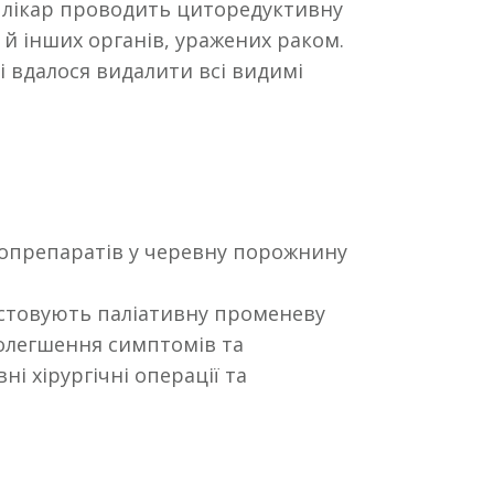
 лікар проводить циторедуктивну
 й інших органів, уражених раком.
і вдалося видалити всі видимі
іопрепаратів у черевну порожнину
стовують паліативну променеву
полегшення симптомів та
і хірургічні операції та