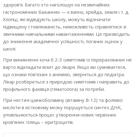
здоров’я. Багато хто наголошує на незвичайних
гастрономічних бажаннях — є вапно, крейда, земля і т. д.
Хлопці, які відвідують школу, можуть відзначати
підвищену стомлюваність, неможливість справлятися зі
звичними навчальними навантаженнями. Це призводить
до зниження академічної успішності, поганих оцінок у
школі.
При виникненні хоча б 2-3 симптомів із перерахованих не
варто відкладати візит до лікаря. Якщо ви сумніваєтеся,
що ознаки пов’язані з анемією, зверніться до педіатра.
Лікар розбереться з природою симптомів і направить до
профільного фахівця (гематолога) за потреби.
При нестачі ціанкоболаміну (вітаміну В-12) та фолієвої
кислоти в кістковому мозку порушується синтез ДНК,
уповільнюється процес утворення нових червоних
кров’яних тілець – еритроцитів.