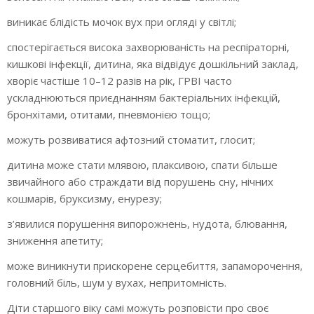
виникає блідість мочок вух при огляді у світлі;
спостерігається висока захворюваність на респіраторні,
кишкові інфекції, дитина, яка відвідує дошкільний заклад,
хворіє частіше 10–12 разів на рік, ГРВІ часто
ускладнюються приєднанням бактеріальних інфекцій,
бронхітами, отитами, пневмонією тощо;
можуть розвиватися афтозний стоматит, глосит;
дитина може стати млявою, плаксивою, спати більше
звичайного або страждати від порушень сну, нічних
кошмарів, бруксизму, енурезу;
з’явилися порушення випорожнень, нудота, блювання,
зниження апетиту;
може виникнути прискорене серцебиття, запаморочення,
головний біль, шум у вухах, непритомність.
Діти старшого віку самі можуть розповісти про своє