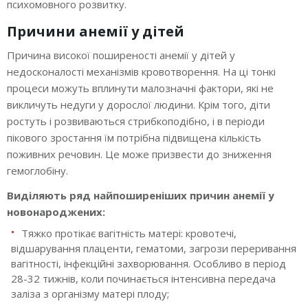
психомовного розвитку.
Причини анемії у дітей
Причина високої поширеності анемії у дітей у
недосконалості механізмів кровотворення. На ці тонкі
процеси можуть вплинути малозначні фактори, які не
викличуть недуги у дорослої людини. Крім того, діти
ростуть і розвиваються стрибкоподібно, і в періоди
пікового зростання їм потрібна підвищена кількість
поживних речовин. Це може призвести до зниження
гемоглобіну.
Виділяють ряд найпоширеніших причин анемії у
новонароджених:
Тяжко протікає вагітність матері: кровотечі,
відшарування плаценти, гематоми, загрози переривання
вагітності, інфекційні захворювання. Особливо в період
28-32 тижнів, коли починається інтенсивна передача
заліза з організму матері плоду;