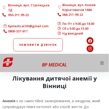
Вінниця, вул. Князів
Вінниця, вул. Стрілецька
Коріатовичів 168A
7Д
066-211-99-22
050-211-99-22
Пн-Пт з 9.00 до 18.00
bpmedical.hh@gmail.com
Сб з 9.00 до 15.00
0800-337-617
Нд вихідний
ЗАМОВИТИ ДЗВІНОК
BP MEDICAL
Про нас
Лікування дитячої анемії у
Вінниці
Напрямки роботи
Анемія
є не самостійне захворювання, а синдром, який
Діагностика
супроводжує певні патології або спосіб життя. До