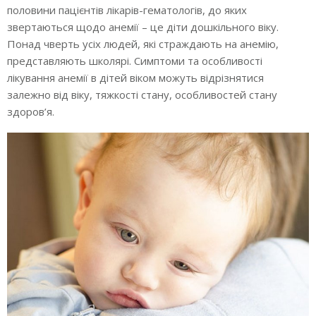
половини пацієнтів лікарів-гематологів, до яких
Денний стаціонар у Вінниці
звертаються щодо анемії – це діти дошкільного віку.
Понад чверть усіх людей, які страждають на анемію,
представляють школярі. Симптоми та особливості
Ціни послуг
лікування анемії в дітей віком можуть відрізнятися
залежно від віку, тяжкості стану, особливостей стану
Новини
здоров’я.
Контакти