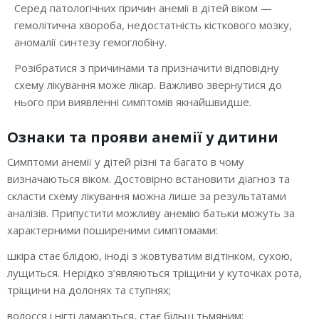
Серед патологічних причин анемії в дітей віком —
гемолітична хвороба, недостатність кісткового мозку,
аномалії синтезу гемоглобіну.
Розібратися з причинами та призначити відповідну
схему лікування може лікар. Важливо звернутися до
нього при виявленні симптомів якнайшвидше.
Ознаки та прояви анемії у дитини
Симптоми анемії у дітей різні та багато в чому
визначаються віком. Достовірно встановити діагноз та
скласти схему лікування можна лише за результатами
аналізів. Припустити можливу анемію батьки можуть за
характерними поширеними симптомами:
шкіра стає блідою, іноді з жовтуватим відтінком, сухою,
лущиться. Нерідко з’являються тріщини у куточках рота,
тріщини на долонях та ступнях;
волосся і нігті ламаються, стає більш тьмяним;