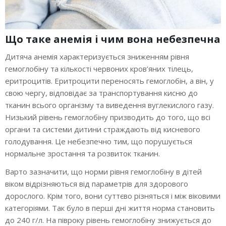
Що таке анемія і чим вона небезпечна
Дитяча анемія характеризується зниженням рівня
гемоглобіну та кількості червоних кров’яних тілець,
еритроцитів. Еритроцити переносять гемоглобін, а він, у
свою чергу, відповідає за транспортування кисню до
тканин всього організму та виведення вуглекислого газу.
Низький рівень гемоглобіну призводить до того, що всі
органи та системи дитини страждають від кисневого
голодування. Це небезпечно тим, що порушується
нормальне зростання та розвиток тканин.
Варто зазначити, що норми рівня гемоглобіну в дітей
віком відрізняються від параметрів для здорового
дорослого. Крім того, вони суттєво різняться і між віковими
категоріями. Так було в перші дні життя норма становить
до 240 г/л. На півроку рівень гемоглобіну знижується до