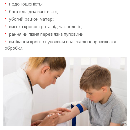
недоношеність;
багатоплідна вагітність;
убогий раціон матері;
висока крововтрата під час пологів;
рання чи пізня перев’язка пуповини;
витікання крові з пуповини внаслідок неправильної
обробки.