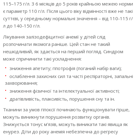
115–175 г/л. З 6 місяців до 5 років крайньою межею норми
є параметр 110 г/л. Після цього віку відмінності вже не такі
суттєві, у середньому нормальні значення – від 110-115 г/
л до 140-150 г/л.
Лікування залізодефіцитної анемії у дітей слід
розпочинати якомога раніше. Цей стан не такий
нешкідливий, як здається на перший погляд. Синдром
може спричинити такі ускладнення:
зниження апетиту; гіпотрофія (поганий набір ваги);
ослаблення захисних сил та часті респіраторні, запальні
захворювання;
зниження фізичної та інтелектуальної активності;
дратівливість, плаксивість, порушення сну та ін.
Тканини за умов гіпоксії починають функціонувати гірше,
можуть виникнути порушення розвитку органів.
Знижується тонус м’язів, можуть виникати такі явища як
енурез. Діти до року анемія небезпечна до регресу