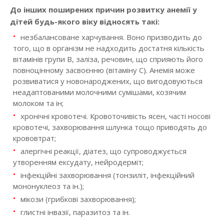
До інших поширених причин розвитку анемії у
дітей будь-якого віку відносять такі:
незбалансоване харчування. Воно призводить до
того, що в організм не надходить достатня кількість
вітамінів групи В, заліза, речовин, що сприяють його
повноцінному засвоєнню (вітаміну С). Анемія може
розвиватися у новонароджених, що вигодовуються
неадаптованими молочними сумішами, козячим
молоком та ін;
хронічні кровотечі. Кровоточивість ясен, часті носові
кровотечі, захворювання шлунка тощо приводять до
крововтрат;
алергічні реакції, діатез, що супроводжується
утворенням ексудату, нейродерміт;
інфекційні захворювання (тонзиліт, інфекційний
мононуклеоз та ін.);
мікози (грибкові захворювання);
глистні інвазії, паразитоз та ін.