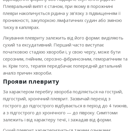
Плевральний випіт є станом, при якому в порожнині
Денний стаціонар у Вінниці
плеври накопичується рідина у зв’язку з підвищенням її
проникності, закупоркою лімфатичних судин або зміною
Ціни послуг
тиску в капілярах.
Лікування плевриту залежить від його форми: виділяють
Новини
сухий та ексудативний. Перший часто виступає
початковою стадією хвороби і, у свою чергу, може бути
серозним, гнійним, серозно-фібринозним, геморагічним та
Контакти
ін. Крім того, терапія передбачає попередній детальний
аналіз причин хвороби.
Прояви плевриту
За характером перебігу хвороба поділяється на гострий,
підгострий, хронічний плеврит. Зазвичай перехід з
гострого до підгострого відбувається в період до 4 тижнів,
а з підгострого до хронічного — до півроку. Симптоми
залежить і від характеру течії, і зажадав від форми.
Сухий плеврит характеризується такими ознаками: