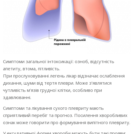
Симптоми загальної інтоксикації: озноб, відсутність
апетиту, втома, пітливість.
При прослуховуванні легень лікар відзначає ослаблення
дихання, шуми від тертя плеври. Може з’являтися
чутливість м’язів грудної клітки, особливо при
здавлюванні.
Симптоми та лікування сухого плевриту мають
сприятливий перебіг та прогноз. Посилення хворобливих
ознак може говорити про формування випітного плевриту.
У ексудативної форми хвороби можуть бути такі прояви: