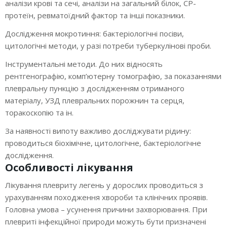
аналізи крові та сечі, аналізи на загальний білок, СР-
протеїн, ревматоїдний фактор та інші показники.
Дослідження мокротиння: бактеріологічні посіви,
цитологічні методи, у разі потреби туберкулінові проби.
Інструментальні методи. До них відносять
рентгенографію, комп’ютерну томографію, за показаннями
плевральну пункцію з дослідженням отриманого
матеріалу, УЗД плевральних порожнин та серця,
торакоскопію та ін.
За наявності випоту важливо досліджувати рідину:
проводиться біохімічне, цитологічне, бактеріологічне
дослідження.
Особливості лікування
Лікування плевриту легень у дорослих проводиться з
урахуванням походження хвороби та клінічних проявів.
Головна умова – усунення причини захворювання. При
плевриті інфекційної природи можуть бути призначені