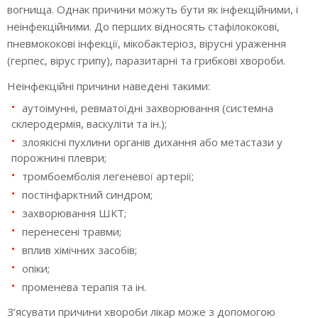
вогнища. Однак причини можуть бути як інфекційними, і
неінфекційними. До перших відносять стафілококові,
пневмококові інфекції, мікобактеріоз, вірусні ураження
(герпес, вірус грипу), паразитарні та грибкові хвороби.
Неінфекційні причини наведені такими:
аутоімунні, ревматоїдні захворювання (системна
склеродермія, васкуліти та ін.);
злоякісні пухлини органів дихання або метастази у
порожнині плеври;
тромбоемболія легеневої артерії;
постінфарктний синдром;
захворювання ШКТ;
перенесені травми;
вплив хімічних засобів;
опіки;
променева терапія та ін.
З’ясувати причини хвороби лікар може з допомогою