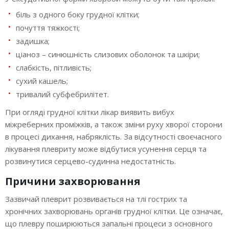
біль з одного боку грудної клітки;
почуття тяжкості;
задишка;
ціаноз – синюшність слизових оболонок та шкіри;
слабкість, пітливість;
сухий кашель;
тривалий субфебрилітет.
При огляді грудної клітки лікар виявить вибух
міжреберних проміжків, а також зміни руху хворої сторони
в процесі дихання, набряклість. За відсутності своєчасного
лікування плевриту може відбутися усунення серця та
розвинутися серцево-судинна недостатність.
Причини захворювання
Зазвичай плеврит розвивається на тлі гострих та
хронічних захворювань органів грудної клітки. Це означає,
що плевру поширюються запальні процеси з основного