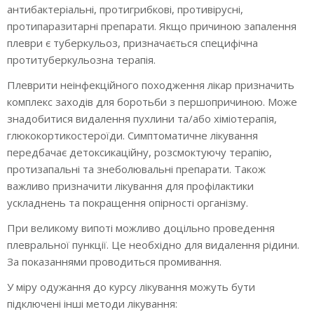
антибактеріальні, протигрибкові, противірусні,
протипаразитарні препарати. Якщо причиною запалення
плеври є туберкульоз, призначається специфічна
протитуберкульозна терапія.
Плеврити неінфекційного походження лікар призначить
комплекс заходів для боротьби з першопричиною. Може
знадобитися видалення пухлини та/або хіміотерапія,
глюкокортикостероїди. Симптоматичне лікування
передбачає детоксикаційну, розсмоктуючу терапію,
протизапальні та знеболювальні препарати. Також
важливо призначити лікування для профілактики
ускладнень та покращення опірності організму.
При великому випоті можливо доцільно проведення
плевральної пункції. Це необхідно для видалення рідини.
За показаннями проводиться промивання.
У міру одужання до курсу лікування можуть бути
підключені інші методи лікування: