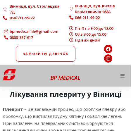
Вінниця, вул. Князів
Вінниця, вул. Стрілецька
Коріатовичів 168A
7Д
066-211-99-22
050-211-99-22
Пн-Пт з 9.00 до 18.00
bpmedical.hh@gmail.com
Сб з 9.00 до 15.00
0800-337-617
Нд вихідний
ЗАМОВИТИ ДЗВІНОК
BP MEDICAL
Про нас
Лікування плевриту у Вінниці
Напрямки роботи
Плеврит –
це запальний процес, що охоплює плевру або
оболонку, що вистилає грудну клітину і обволікає легені.
Діагностика
При запаленні на плевральних листках формуються
відкладення фібрину або надмірне скупчення рідини.