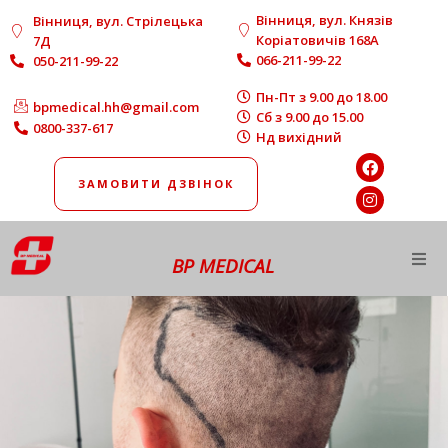
Вінниця, вул. Князів
Вінниця, вул. Стрілецька
Коріатовичів 168A
7Д
066-211-99-22
050-211-99-22
Пн-Пт з 9.00 до 18.00
bpmedical.hh@gmail.com
Сб з 9.00 до 15.00
0800-337-617
Нд вихідний
ЗАМОВИТИ ДЗВІНОК
BP MEDICAL
Про нас
Напрямки роботи
Діагностика