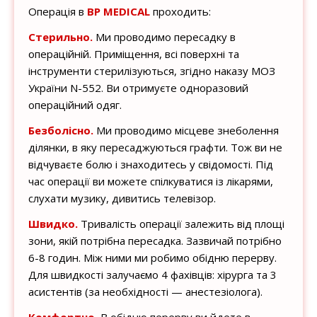
Операція в
BP MEDICAL
проходить:
Стерильно.
Ми проводимо пересадку в
операційній. Приміщення, всі поверхні та
інструменти стерилізуються, згідно наказу МОЗ
України N-552. Ви отримуєте одноразовий
операційний одяг.
Безболісно.
Ми проводимо місцеве знеболення
ділянки, в яку пересаджуються графти. Тож ви не
відчуваєте болю і знаходитесь у свідомості. Під
час операції ви можете спілкуватися із лікарями,
слухати музику, дивитись телевізор.
Швидко.
Тривалість операції залежить від площі
зони, якій потрібна пересадка. Зазвичай потрібно
6-8 годин. Між ними ми робимо обідню перерву.
Для швидкості залучаємо 4 фахівців: хірурга та 3
асистентів (за необхідності — анестезіолога).
Комфортно.
В обідню перерву ви йдете в