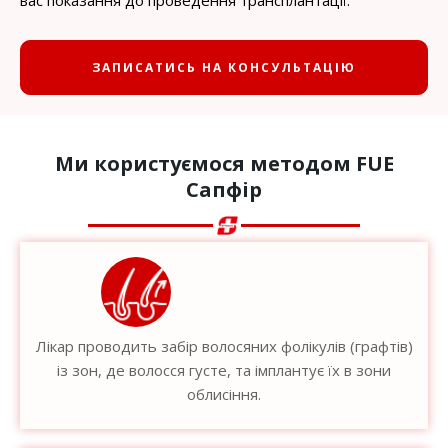
вас показання до проведення трансплантації.
ЗАПИСАТИСЬ НА КОНСУЛЬТАЦІЮ
Ми користуємося методом FUE
Сапфір
Лікар проводить забір волосяних фолікулів (графтів)
із зон, де волосся густе, та імплантує їх в зони
облисіння.