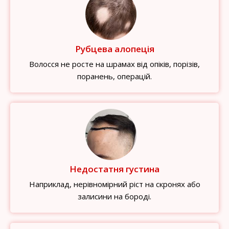
Рубцева алопеція
Волосся не росте на шрамах від опіків, порізів,
поранень, операцій.
Недостатня густина
Наприклад, нерівномірний ріст на скронях або
залисини на бороді.