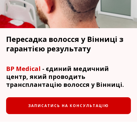
Денний стаціонар у Вінниці
Ціни послуг
Пересадка волосся у Вінниці з
Новини
гарантією результату
Контакти
BP Medical
- єдиний медичний
центр, який проводить
трансплантацію волосся у Вінниці.
ЗАПИСАТИСЬ НА КОНСУЛЬТАЦІЮ