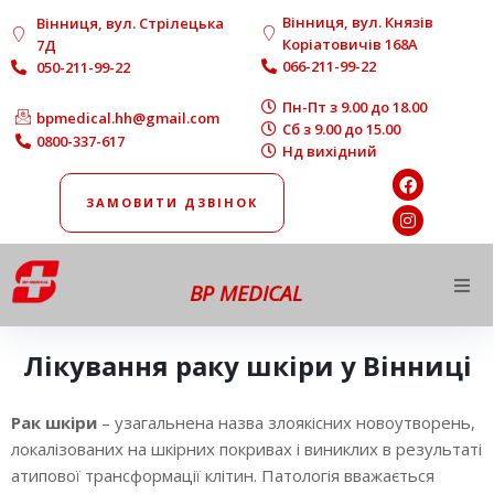
Вінниця, вул. Князів
Вінниця, вул. Стрілецька
Коріатовичів 168A
7Д
066-211-99-22
050-211-99-22
Пн-Пт з 9.00 до 18.00
bpmedical.hh@gmail.com
Сб з 9.00 до 15.00
0800-337-617
Нд вихідний
ЗАМОВИТИ ДЗВІНОК
BP MEDICAL
Про нас
Лікування раку шкіри у Вінниці
Напрямки роботи
Рак шкіри
– узагальнена назва злоякісних новоутворень,
локалізованих на шкірних покривах і виниклих в результаті
Діагностика
атипової трансформації клітин. Патологія вважається