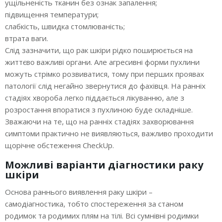
ущільненість тканин без ознак запалення;
підвищення температури;
слабкість, швидка стомлюваність;
втрата ваги.
Слід зазначити, що рак шкіри рідко поширюється на
життєво важливі органи. Але агресивні форми пухлини
можуть стрімко розвиватися, тому при перших проявах
патології слід негайно звернутися до фахівця. На ранніх
стадіях хвороба легко піддається лікуванню, але з
розростання впоратися з пухлиною буде складніше.
Зважаючи на те, що на ранніх стадіях захворювання
симптоми практично не виявляються, важливо проходити
щорічне обстеження CheckUp.
Можливі варіанти діагностики раку
шкіри
Основа раннього виявлення раку шкіри –
самодіагностика, тобто спостереження за станом
родимок та родимих ​​плям на тілі. Всі сумнівні родимки