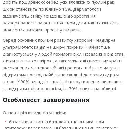
досить поширеною: серед усіх злоякісних пухлин рак
Денний стаціонар у Вінниці
шкіри становить приблизно 10%. Дерматологи
відзначають стійку тенденцію до зростання
захворюваності: за останні чотири десятиліття кількість
Ціни послуг
виявлених випадків зросла у сім разів.
Серед основних причин розвитку хвороби – надмірна
Новини
ультрафіолетова дія на шкірні покриви. Найчастіше
діагностується у людей похилого віку, незалежно від статі.
Контакти
Люди зі світлою шкірою, а також жителі спекотних країн і
високогірних місцевостей, які проводять багато часу на
відкритому повітрі, найбільше схильні до розвитку раку
шкіри. У 90% випадків злоякісні новоутворення виникають
на відкритих ділянках шкіри, і в 70% з них – на обличчі.
Особливості захворювання
Основні різновиди раку шкіри:
базально-клітинна базилома, що виникає при
атиповому переродженні базальних клітин епідермісу;