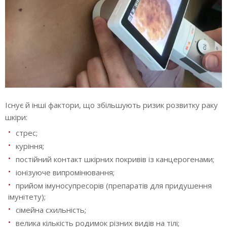
Існує й інші фактори, що збільшують ризик розвитку раку
шкіри:
стрес;
куріння;
постійний контакт шкірних покривів із канцерогенами;
іонізуюче випромінювання;
прийом імуносупресорів (препаратів для придушення
імунітету);
сімейна схильність;
велика кількість родимок різних видів на тілі;