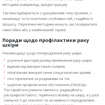
методики (наприклад, кріодеструкція).
Тактика підбирається з урахуванням типу пухлини, її
локалізації та гістологічних особливостей, стадійності
процесу. Перелічені методики можуть застосовуватися
самостійно або у комбінованій терапії.
Поради щодо профілактики раку
шкіри
Рекомендації щодо попередження раку шкіри:
усунення факторів ризику виникнення раку шкіри;
відмова від використання соляріїв;
обов’язкове використання сонцезахисних кремів;
спостереження за родимками на тілі;
щорічне профілактичне обстеження (CheckUp).
Постарайтеся уникати хімічного, радіаційного,
ультрафіолетового, термічного впливу на шкіру, а у разі
схильності до онкології та за наявності передракових