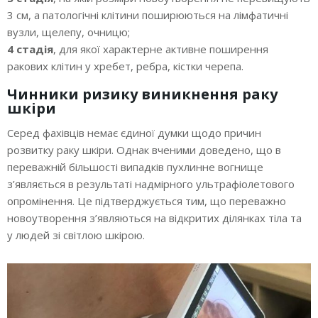
3 см, а патологічні клітини поширюються на лімфатичні
вузли, щелепу, очницю;
4 стадія
, для якої характерне активне поширення
ракових клітин у хребет, ребра, кістки черепа.
Чинники ризику виникнення раку
шкіри
Серед фахівців немає єдиної думки щодо причин
розвитку раку шкіри. Однак вченими доведено, що в
переважній більшості випадків пухлинне вогнище
з’являється в результаті надмірного ультрафіолетового
опромінення. Це підтверджується тим, що переважно
новоутворення з’являються на відкритих ділянках тіла та
у людей зі світлою шкірою.