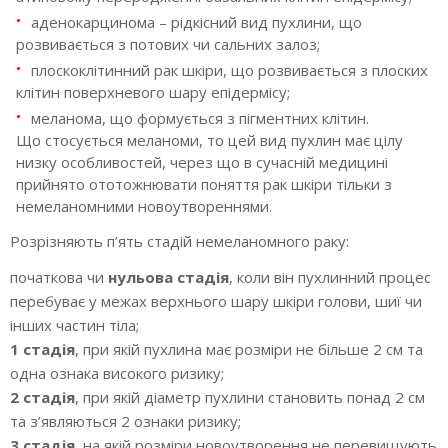
аденокарцинома – рідкісний вид пухлини, що
розвивається з потових чи сальних залоз;
плоскоклітинний рак шкіри, що розвивається з плоских
клітин поверхневого шару епідермісу;
меланома, що формується з пігментних клітин.
Що стосується меланоми, то цей вид пухлин має цілу
низку особливостей, через що в сучасній медицині
прийнято ототожнювати поняття рак шкіри тільки з
немеланомними новоутвореннями.
Розрізняють п’ять стадій немеланомного раку:
початкова чи
нульова стадія
, коли він пухлинний процес
перебуває у межах верхнього шару шкіри голови, шиї чи
інших частин тіла;
1 стадія
, при якій пухлина має розміри не більше 2 см та
одна ознака високого ризику;
2 стадія
, при якій діаметр пухлини становить понад 2 см
та з’являються 2 ознаки ризику;
3 стадія
, на якій розміри новоутворення не перевищують