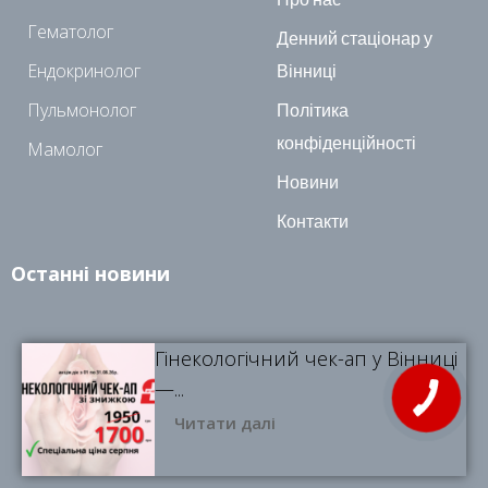
Гематолог
Денний стаціонар у
Ендокринолог
Вінниці
Пульмонолог
Політика
конфіденційності
Мамолог
Новини
Контакти
Останні новини
Гінекологічний чек-ап у Вінниці
—...
Читати далі