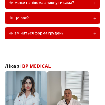
Чи може папілома зникнути сама?
Чи це рак?
Чи зміниться форма грудей?
Лікарі
BP MEDICAL