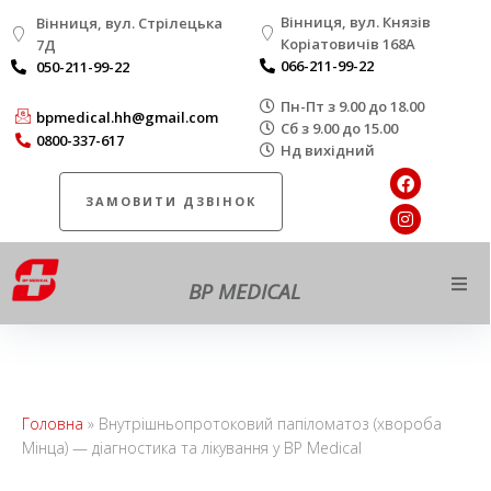
Вінниця, вул. Князів
Вінниця, вул. Стрілецька
Коріатовичів 168A
7Д
066-211-99-22
050-211-99-22
Пн-Пт з 9.00 до 18.00
bpmedical.hh@gmail.com
Сб з 9.00 до 15.00
0800-337-617
Нд вихідний
ЗАМОВИТИ ДЗВІНОК
BP MEDICAL
Про нас
Напрямки роботи
Головна
»
Внутрішньопротоковий папіломатоз (хвороба
Мінца) — діагностика та лікування у BP Medical
Діагностика