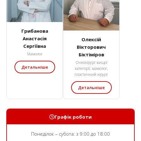
Грибанова
Анастасія
Олексій
Сергіївна
Вікторович
Біктіміров
Мамолог
Онкохірург вищої
Детальніше
категорії, мамолог,
пластичний хірург
Детальніше
Графік роботи
Понеділок – субота: з 9:00 до 18:00