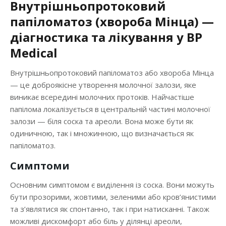
Внутрішньопротоковий
Денний стаціонар у Вінниці
папіломатоз (хвороба Мінца) —
діагностика та лікування у BP
Ціни послуг
Medical
Внутрішньопротоковий папіломатоз або хвороба Мінца
Новини
— це доброякісне утворення молочної залози, яке
виникає всередині молочних протоків. Найчастіше
Контакти
папілома локалізується в центральній частині молочної
залози — біля соска та ареоли. Вона може бути як
одиничною, так і множинною, що визначається як
папіломатоз.
Симптоми
Основним симптомом є виділення із соска. Вони можуть
бути прозорими, жовтими, зеленими або кров’янистими
та з’являтися як спонтанно, так і при натисканні. Також
можливі дискомфорт або біль у ділянці ареоли,