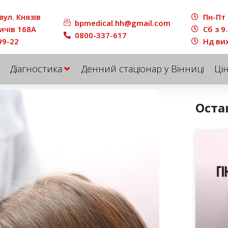
вул. Князів
Пн-Пт 
bpmedical.hh@gmail.com
ичів 168A
Сб з 9
0800-337-617
99-22
Нд ви
Діагностика
Денний стаціонар у Вінниці
Ці
Оста