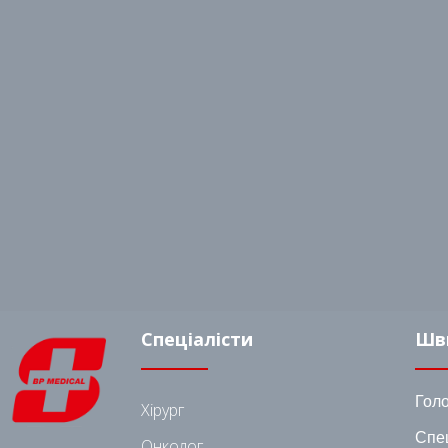
Спеціалісти
Шв
Гол
Хірург
Спец
Онколог