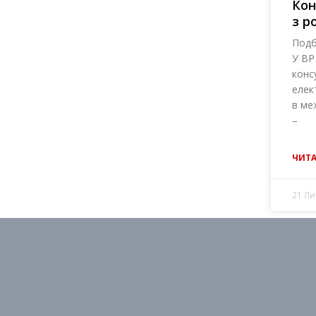
Кон
з р
Подб
У BP
конс
елек
в ме
–
ЧИТА
21 Ли