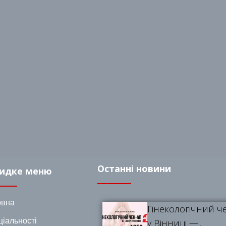
Останні новини
идке меню
овна
Гінекологічний ч
іальності
у Вінниці —...