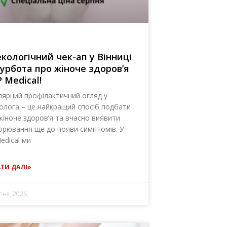
екологічний чек-ап у Вінниці
урбота про жіноче здоров’я
P Medical!
лярний профілактичний огляд у
колога – це найкращий спосіб подбати
жіноче здоров’я та вчасно виявити
орювання ще до появи симптомів. У
edical ми
ТИ ДАЛІ»
пня, 2026