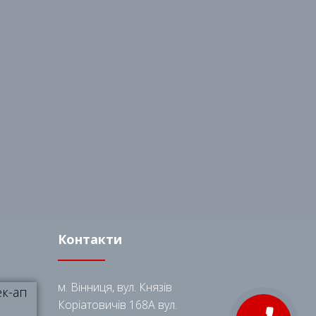
Контакти
м. Вінниця, вул. Князів
ек-ап
Коріатовичів 168A вул.