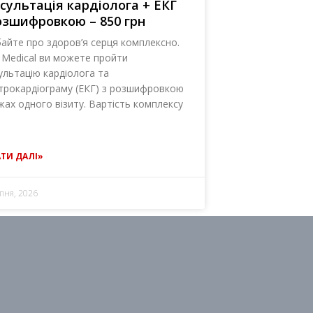
сультація кардіолога + ЕКГ
озшифровкою – 850 грн
айте про здоров’я серця комплексно.
 Medical ви можете пройти
ультацію кардіолога та
трокардіограму (ЕКГ) з розшифровкою
жах одного візиту. Вартість комплексу
ТИ ДАЛІ»
пня, 2026