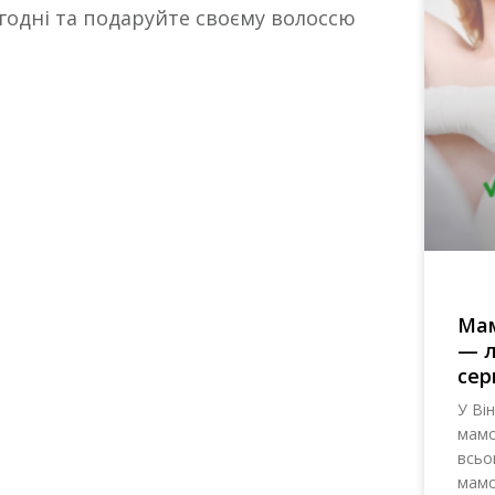
годні та подаруйте своєму волоссю
Мам
— л
сер
У Він
мамо
всьо
мамо