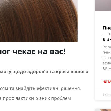
Гін
— т
з B
Регу
г чекає на вас!
гіне
про 
захв
BP M
могу щодо здоров’я та краси вашого
ЧИТА
ям та знайдіть ефективні рішення.
1 Сер
та профілактики різних проблем